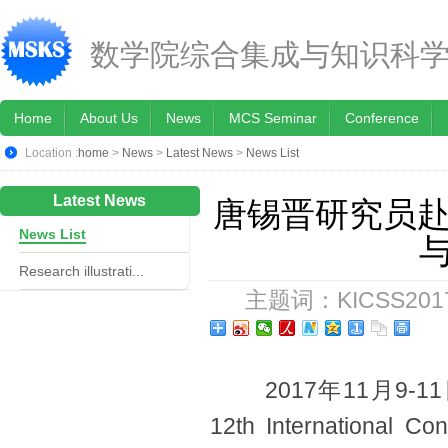
数学院综合集成与知识科
Home
About Us
News
MCS Seminar
Conference
Location :
home
>
News
>
Latest News
>
News List
Latest News
唐锡晋研究员赴
News List
Research illustrati...
主题词：KICSS2017;N
2017年11月9-
12th International Co